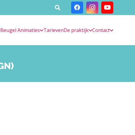
Beugel Animaties
Tarieven
De praktijk
Contact
GN)