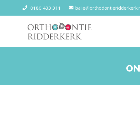
0180 433 311
balie@orthodontieridderkerk.n
ON