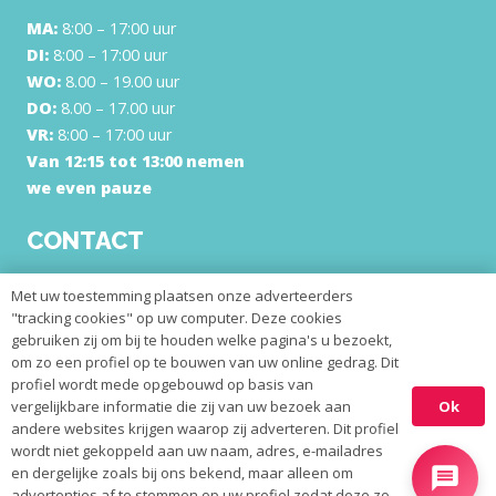
MA:
8:00 – 17:00 uur
DI:
8:00 – 17:00 uur
WO:
8.00 – 19.00 uur
DO:
8.00 – 17.00 uur
VR:
8:00 – 17:00 uur
Van 12:15 tot 13:00 nemen
we even pauze
CONTACT
Orthodontie Ridderkerk
Met uw toestemming plaatsen onze adverteerders
Jan Luykenstraat 4
Gratis parkeren!
"tracking cookies" op uw computer. Deze cookies
2985 BV Ridderkerk
gebruiken zij om bij te houden welke pagina's u bezoekt,
om zo een profiel op te bouwen van uw online gedrag. Dit
balie@orthodontieridderkerk.nl
profiel wordt mede opgebouwd op basis van
Telefoon:
0180 433 311
Ok
vergelijkbare informatie die zij van uw bezoek aan
andere websites krijgen waarop zij adverteren. Dit profiel
wordt niet gekoppeld aan uw naam, adres, e-mailadres
Copyright © Orthodontie Ridderkerk –
Privacy Statement
–
en dergelijke zoals bij ons bekend, maar alleen om
advertenties af te stemmen op uw profiel zodat deze zo