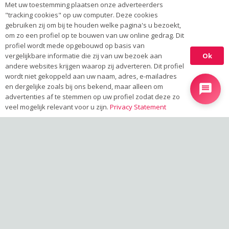
Met uw toestemming plaatsen onze adverteerders
Activator / blokbeugel
"tracking cookies" op uw computer. Deze cookies
Herbst beugel
gebruiken zij om bij te houden welke pagina's u bezoekt,
Invisalign
om zo een profiel op te bouwen van uw online gedrag. Dit
profiel wordt mede opgebouwd op basis van
Beugel volwassenen
Ok
vergelijkbare informatie die zij van uw bezoek aan
Beugel jongeren
andere websites krijgen waarop zij adverteren. Dit profiel
wordt niet gekoppeld aan uw naam, adres, e-mailadres
OPENINGSTIJDEN
en dergelijke zoals bij ons bekend, maar alleen om
advertenties af te stemmen op uw profiel zodat deze zo
veel mogelijk relevant voor u zijn.
Privacy Statement
MA:
8:00 – 17:00 uur
DI:
8:00 – 17:00 uur
WO:
8.00 – 19.00 uur
DO:
8.00 – 17.00 uur
VR:
8:00 – 17:00 uur
Van 12:15 tot 13:00 nemen
we even pauze
CONTACT
Orthodontie Ridderkerk