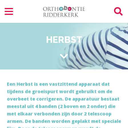
HERBST
Een Herbst is een vastzittend apparaat dat
tijdens de groeispurt wordt gebruikt om de
overbeet te corrigeren. De apparatuur bestaat
meestal uit 4 banden (2 boven en 2 onder) die
met elkaar verbonden zijn door 2 telescoop
armen. De banden worden geplakt met speciale